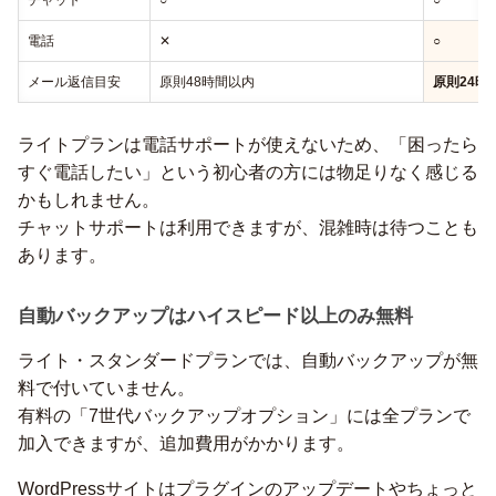
チャット
○
○
電話
✕
○
メール返信目安
原則48時間以内
原則24時
ライトプランは電話サポートが使えないため、「困ったら
すぐ電話したい」という初心者の方には物足りなく感じる
かもしれません。
チャットサポートは利用できますが、混雑時は待つことも
あります。
自動バックアップはハイスピード以上のみ無料
ライト・スタンダードプランでは、自動バックアップが無
料で付いていません。
有料の「7世代バックアップオプション」には全プランで
加入できますが、追加費用がかかります。
WordPressサイトはプラグインのアップデートやちょっと