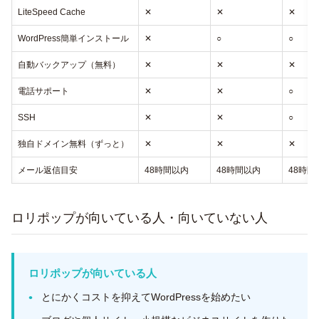
LiteSpeed Cache
✕
✕
✕
WordPress簡単インストール
✕
○
○
自動バックアップ（無料）
✕
✕
✕
電話サポート
✕
✕
○
SSH
✕
✕
○
独自ドメイン無料（ずっと）
✕
✕
✕
メール返信目安
48時間以内
48時間以内
48時間
ロリポップが向いている人・向いていない人
ロリポップが向いている人
とにかくコストを抑えてWordPressを始めたい