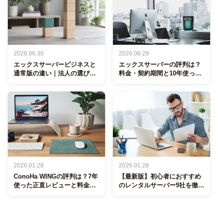
2026.06.30
2026.06.29
エックスサーバービジネスと
エックスサーバーの評判は？
通常版の違い｜法人の選び方
料金・契約期間と10年使った
と使い分け
正直レビュー
2026.01.28
2026.01.28
ConoHa WINGの評判は？7年
【最新版】初心者におすすめ
使った正直レビューと料金・
のレンタルサーバー9社を徹底
始め方
比較