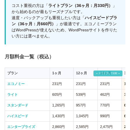
コスト重視の方は「
ライトプラン（36ヶ月：月330円）
」
から始めるのが最もリーズナブルです。
速度・バックアップも重視したい方は「
ハイスピードプラ
ン（36ヶ月：月660円）
」が最適です。エコノミープラン
はWordPressが使えないため、WordPressサイトを作りた
い方には選べません。
月額料金一覧（税込）
プラン
1ヶ月
12ヶ月
24ヶ月
36
エコノミー
231円
231円
231円
12
ライト
605円
539円
462円
33
スタンダード
1,265円
957円
770円
60
ハイスピード
1,430円
1,045円
990円
66
エンタープライズ
2,860円
2,585円
2,475円
2,