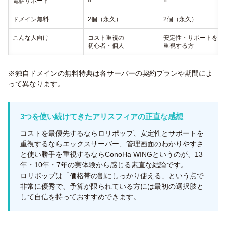
電話サポート
○
○
ドメイン無料
2個（永久）
2個（永久）
こんな人向け
コスト重視の
安定性・サポートを
初心者・個人
重視する方
※独自ドメインの無料特典は各サーバーの契約プランや期間によ
って異なります。
3つを使い続けてきたアリスフィアの正直な感想
コストを最優先するならロリポップ、安定性とサポートを
重視するならエックスサーバー、管理画面のわかりやすさ
と使い勝手を重視するならConoHa WINGというのが、13
年・10年・7年の実体験から感じる素直な結論です。
ロリポップは「価格帯の割にしっかり使える」という点で
非常に優秀で、予算が限られている方には最初の選択肢と
して自信を持っておすすめできます。