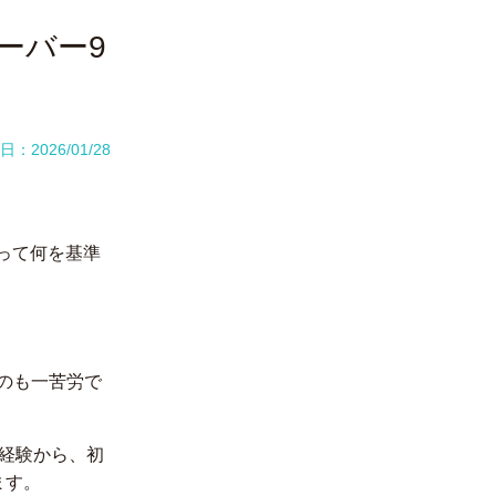
ーバー9
：2026/01/28
ーって何を基準
のも一苦労で
た経験から、初
ます。