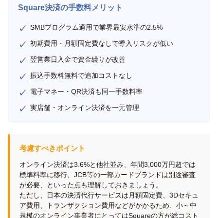
Square決済の手数料メリット
SMBプログラム適用で業界最安水準の2.5%
初期費用・月額固定費なしで導入リスクが低い
翌営業日入金で資金繰りが改善
振込手数料無料で追加コストなし
電子マネー・QR決済も同一手数料率
実店舗・オンライン決済を一元管理
考慮すべきポイント
オンライン決済は3.6%と他社並み、年間3,000万円超では
標準料率に移行、JCB等の一部カードブランドは別途審査
が必要、といった点も理解しておきましょう。
ただし、日本の決済代行サービスは月額固定費、3Dセキュ
ア費用、トランザクション費用などがかかるため、小～中
規模のオンライン事業者にとってはSquareの方が総コスト