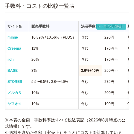
手数料・コストの比較一覧表
サイト名
販売手数料
決済手数料
振込手数料
月
minne
10.89% / 10.56%（PLUS）
含む
220円
無料
Creema
11%
含む
176円※
無
iichi
20%
含む
176円※
無
BASE
3%
3.6%+40円
250円※
無
STORES
5.5〜6.5% / 3.6〜4.6%
含む
275円
無料
メルカリ
10%
含む
200円
無
ヤフオク
10%
含む
100円
0円
※本表の金額・手数料率はすべて税込表記（2026年8月時点の公
式情報）です。
※送料を含めた金額（実売上）をもとにコストを計算していま