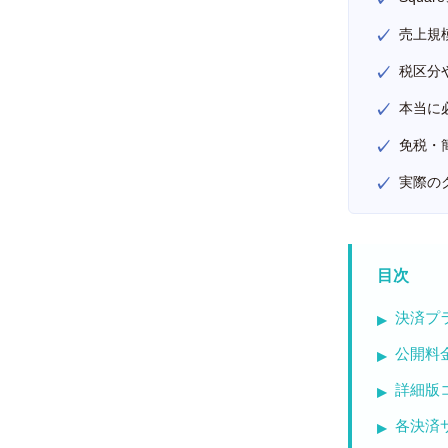
売上規
税区分
本当に
免税・
実際の
目次
決済プ
公開料
詳細版
各決済