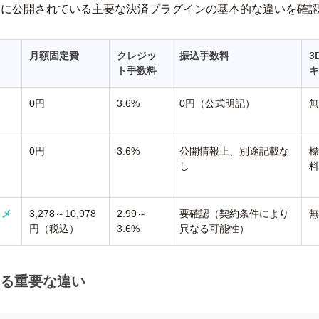
向けに公開されている主要な決済プラグインの基本的な違いを確
月額固定費
クレジッ
振込手数料
3
ト手数料
キ
0円
3.6%
0円（公式明記）
無
0円
3.6%
公開情報上、別途記載な
標
し
料
イメ
3,278～10,978
2.99～
要確認（契約条件により
無
円（税込）
3.6%
異なる可能性）
る重要な違い