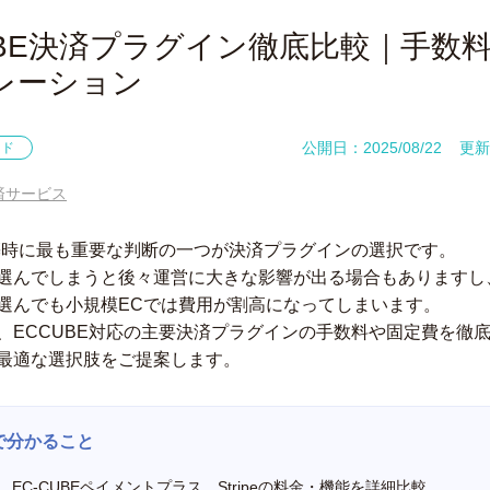
CUBE決済プラグイン徹底比較｜手数
レーション
公開日：2025/08/22
更新日
イド
済サービス
構築時に最も重要な判断の一つが決済プラグインの選択です。
選んでしまうと後々運営に大きな影響が出る場合もありますし
選んでも小規模ECでは費用が割高になってしまいます。
、ECCUBE対応の主要決済プラグインの手数料や固定費を徹
最適な選択肢をご提案します。
で分かること
re、EC-CUBEペイメントプラス、Stripeの料金・機能を詳細比較