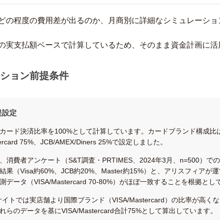
どの程度の費用差が出るのか、月商別に詳細なシミュレーショ
の実支払額ベースで計算しているため、そのまま資金計画に活
ション前提条件
提設定
カード決済比率を100%として計算しています。カードブランド構成比
tercard 75%、JCB/AMEX/Diners 25%で設定しました。
消費者アンケート（S&T調査・PRTIMES、2024年3月、n=500）で
果（Visa約60%、JCB約20%、Master約15%）と、アリスフィアが
データ（VISA/Mastercard 70-80%）がほぼ一致することを根拠と
イトでは実店舗より国際ブランド（VISA/Mastercard）の比率が高く
らのデータを基にVISA/Mastercard合計75%として算出しています。