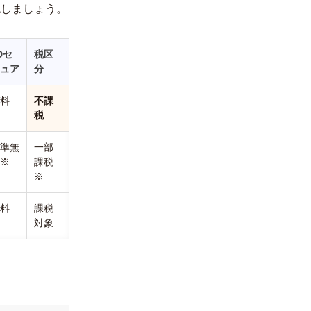
認しましょう。
Dセ
税区
ュア
分
料
不課
税
準無
一部
※
課税
※
料
課税
対象